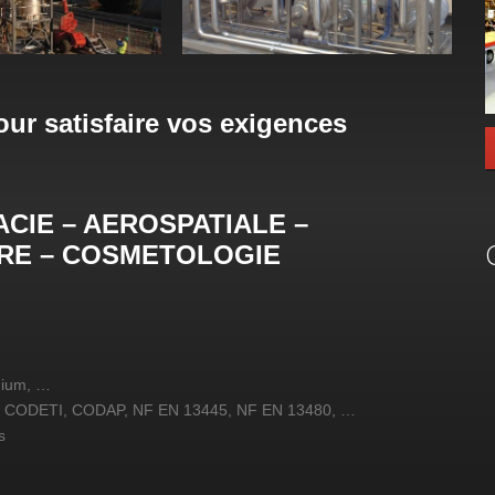
r satisfaire vos exigences
CIE – AEROSPATIALE –
RE – COSMETOLOGIE
inium, …
 3, CODETI, CODAP, NF EN 13445, NF EN 13480, …
s