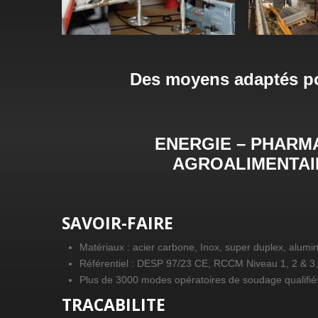
Des moyens adaptés pou
ENERGIE – PHARMA
AGROALIMENTAI
SAVOIR-FAIRE
Matériaux : acier carbone, Inox, super duplex, alum
Référentiel : DESP 97/23 CE, RCCM Niveau 1, 2 &
Plus de 3000 modes opératoires de soudage qualifié
TRACABILITE