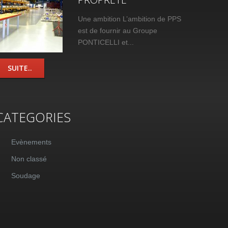
Une ambition L’ambition de PPS
est de fournir au Groupe
PONTICELLI et...
SUITE..
CATEGORIES
Evènements
Non classé
Soudage