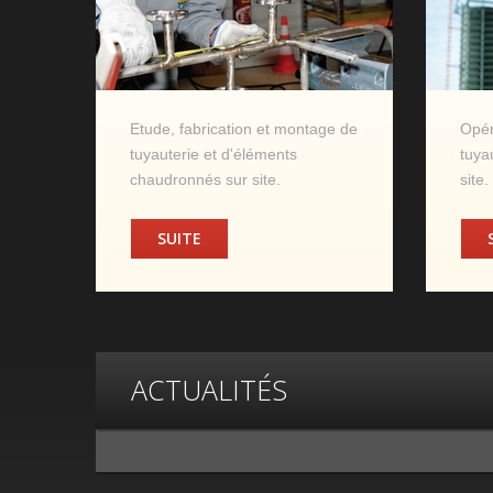
Etude, fabrication et montage de
Opér
tuyauterie et d'éléments
tuya
chaudronnés sur site.
site.
SUITE
ACTUALITÉS