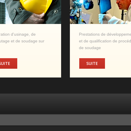
ation d'usinage, de
Prestations de développem
utage et de soudage sur
et de qualification de procé
de soudage
SUITE
SUITE