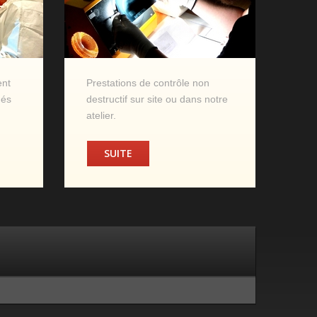
ent
Prestations de contrôle non
dés
destructif sur site ou dans notre
atelier.
SUITE