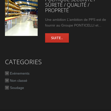
SÛRETÉ / QUALITÉ /
PROPRETÉ
Une ambition L’ambition de PPS est de
fournir au Groupe PONTICELLI et...
SUITE..
CATEGORIES
Evènements
Non classé
Soudage