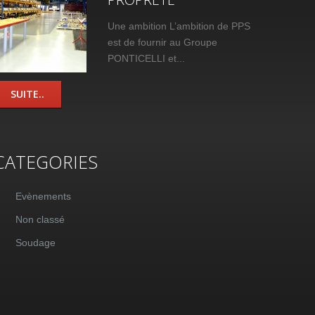
Une ambition L’ambition de PPS
est de fournir au Groupe
PONTICELLI et...
SUITE..
CATEGORIES
Evènements
Non classé
Soudage